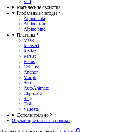
x-id
Магические свойства
Глобальные методы
Alpine.data
Alpine.store
Alpine.bind
Плагины
Mask
Intersect
Resize
Persist
Focus
Collapse
Anchor
Morph
Sort
AutoAnimate
Clipboard
Slug
Tash
Validate
Дополнительно
Обучающие статьи и ролики
Поставьте ⭐️ проекту перевода
GitHub