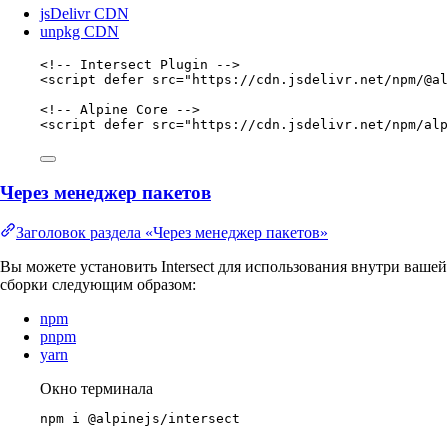
jsDelivr CDN
unpkg CDN
<!-- Intersect Plugin -->
<
script
defer
src
=
"
https://cdn.jsdelivr.net/npm/@al
<!-- Alpine Core -->
<
script
defer
src
=
"
https://cdn.jsdelivr.net/npm/alp
Через менеджер пакетов
Заголовок раздела «Через менеджер пакетов»
Вы можете установить Intersect для использования внутри вашей
сборки следующим образом:
npm
pnpm
yarn
Окно терминала
npm
i
@alpinejs/intersect