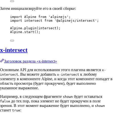
Затем инициализируйте его в своей сборке:
import
Alpine
from
'
alpinejs
'
;
import
intersect
from
'
@alpinejs/intersect
'
;
Alpine
.
plugin
(
intersect
);
Alpine
.
start
();
x-intersect
Заголовок раздела «x-intersect»
Основным API для использования этого плагина является
x-
. Вы можете добавить
к любому
intersect
x-intersect
элементу в компоненте Alpine, и когда этот компонент попадет в
область просмотра (будет прокручен), будет выполнено
указанное выражение.
Например, в следующем фрагменте
будет оставаться
shown
до тех пор, пока элемент не будет прокручен в поле
false
зрения. В этот момент выражение будет выполнено, и
shown
станет
:
true