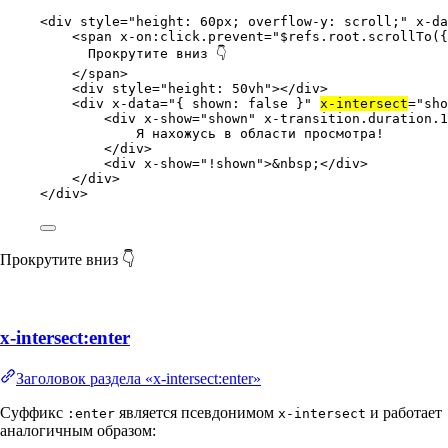
<
div
style
=
"
height: 60px; overflow-y: scroll;
"
x-da
<
span
x-on:click.prevent
=
"
$refs.root.scrollTo({
Прокрутите вниз 👇
</
span
>
<
div
style
=
"
height: 50vh
"
></
div
>
<
div
x-data
=
"
{ shown: false }
"
x-intersect
=
"
sho
<
div
x-show
=
"
shown
"
x-transition.duration.1
Я нахожусь в области просмотра!
</
div
>
<
div
x-show
=
"
!shown
"
>
&nbsp;
</
div
>
</
div
>
</
div
>
Прокрутите вниз 👇
x-intersect:enter
Заголовок раздела «x-intersect:enter»
Суффикс
является псевдонимом
и работает
:enter
x-intersect
аналогичным образом: