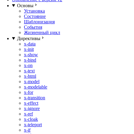
Основы
Установка
Состояние
Шаблонизация
События
Жизненный цикл
Директивы
x-data
x-init
x-show
x-bind
x-on
x-text
x-html
x-model
x-modelable
x-for
x-transition
x-effect
x-ignore
x-ref
x-cloak
x-teleport
x-if