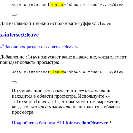
<
div
x-intersect
:enter
=
"
shown = true
"
>...</
div
>
Для наглядности можно использовать суффикс
.
:leave
x-intersect:leave
Заголовок раздела «x-intersect:leave»
Добавление
запускает ваше выражение, когда элемент
:leave
покидает область просмотра:
<
div
x-intersect
:leave
=
"
shown = true
"
>...</
div
>
По умолчанию это означает, что
весь элемент
не
находится в области просмотра. Используйте
x-
, чтобы запустить выражение,
intersect:leave.full
когда только
часть элемента
не находится в области
просмотра.
Подробнее о базовом API
IntersectionObserver