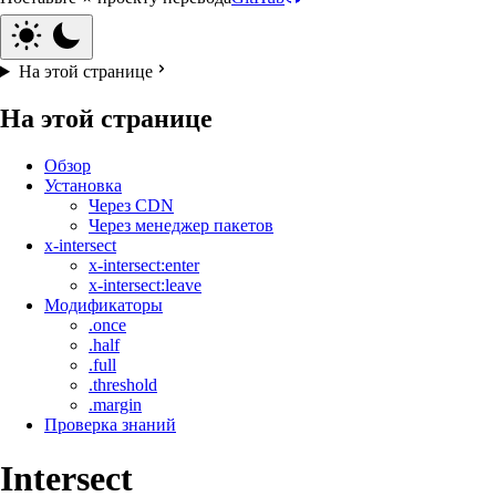
На этой странице
На этой странице
Обзор
Установка
Через CDN
Через менеджер пакетов
x-intersect
x-intersect:enter
x-intersect:leave
Модификаторы
.once
.half
.full
.threshold
.margin
Проверка знаний
Intersect