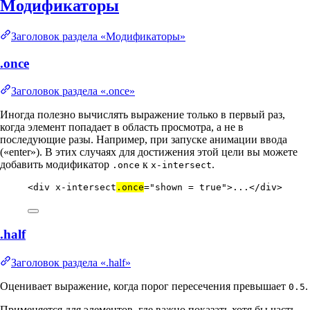
Модификаторы
Заголовок раздела «Модификаторы»
.once
Заголовок раздела «.once»
Иногда полезно вычислять выражение только в первый раз,
когда элемент попадает в область просмотра, а не в
последующие разы. Например, при запуске анимации ввода
(«enter»). В этих случаях для достижения этой цели вы можете
добавить модификатор
к
.
.once
x-intersect
<
div
x-intersect
.once
=
"
shown = true
"
>...</
div
>
.half
Заголовок раздела «.half»
Оценивает выражение, когда порог пересечения превышает
.
0.5
Применяется для элементов, где важно показать хотя бы часть