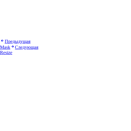
Предыдущая
Mask
Следующая
Resize
Я нахожусь в области просмотра!