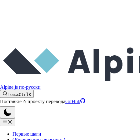
Alpine.js по-русски
Поиск
Ctrl
K
Поставьте ⭐️ проекту перевода
GitHub
Первые шаги
Обновление с версии v2