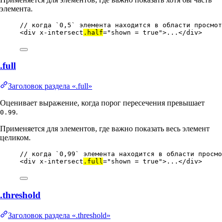
элемента.
// когда `0,5` элемента находится в области просмот
<
div
x-intersect
.half
=
"
shown = true
"
>...</
div
>
.full
Заголовок раздела «.full»
Оценивает выражение, когда порог пересечения превышает
.
0.99
Применяется для элементов, где важно показать весь элемент
целиком.
// когда `0,99` элемента находится в области просмо
<
div
x-intersect
.full
=
"
shown = true
"
>...</
div
>
.threshold
Заголовок раздела «.threshold»