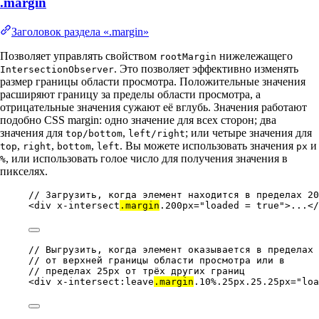
.margin
Заголовок раздела «.margin»
Позволяет управлять свойством
нижележащего
rootMargin
. Это позволяет эффективно изменять
IntersectionObserver
размер границы области просмотра. Положительные значения
расширяют границу за пределы области просмотра, а
отрицательные значения сужают её вглубь. Значения работают
подобно CSS margin: одно значение для всех сторон; два
значения для
,
; или четыре значения для
top/bottom
left/right
,
,
,
. Вы можете использовать значения
и
top
right
bottom
left
px
, или использовать голое число для получения значения в
%
пикселях.
// Загрузить, когда элемент находится в пределах 20
<
div
x-intersect
.margin
.200px
=
"
loaded = true
"
>...</
// Выгрузить, когда элемент оказывается в пределах 
// от верхней границы области просмотра или в
// пределах 25px от трёх других границ
<
div
x-intersect:leave
.margin
.10%.25px.25.25px
=
"
loa