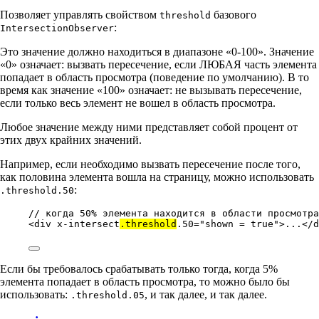
Позволяет управлять свойством
базового
threshold
:
IntersectionObserver
Это значение должно находиться в диапазоне «0-100». Значение
«0» означает: вызвать пересечение, если ЛЮБАЯ часть элемента
попадает в область просмотра (поведение по умолчанию). В то
время как значение «100» означает: не вызывать пересечение,
если только весь элемент не вошел в область просмотра.
Любое значение между ними представляет собой процент от
этих двух крайних значений.
Например, если необходимо вызвать пересечение после того,
как половина элемента вошла на страницу, можно использовать
:
.threshold.50
// когда 50% элемента находится в области просмотра
<
div
x-intersect
.threshold
.50
=
"
shown = true
"
>...</
d
Если бы требовалось срабатывать только тогда, когда 5%
элемента попадает в область просмотра, то можно было бы
использовать:
, и так далее, и так далее.
.threshold.05