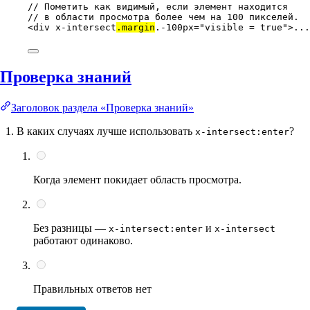
// Пометить как видимый, если элемент находится
// в области просмотра более чем на 100 пикселей.
<
div
x-intersect
.margin
.-100px
=
"
visible = true
"
>...
Проверка знаний
Заголовок раздела «Проверка знаний»
В каких случаях лучше использовать
?
x-intersect:enter
Когда элемент покидает область просмотра.
Без разницы —
и
x-intersect:enter
x-intersect
работают одинаково.
Правильных ответов нет