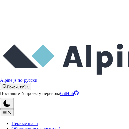
Alpine.js по-русски
Поиск
Ctrl
K
Поставьте ⭐️ проекту перевода
GitHub
Первые шаги
Обновление с версии v2