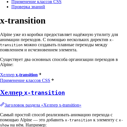
Применение классов CSS
Проверка знаний
x-transition
Alpine уже из коробки предоставляет надёжную утилиту для
анимации переходов. С помощью нескольких директив
x-
можно создавать плавные переходы между
transition
появлением и исчезновением элемента.
Существует два основных способа организации переходов в
Alpine:
Хелпер
x-transition
Применение классов CSS
Хелпер
x-transition
Заголовок раздела «Хелпер x-transition»
Самый простой способ реализовать анимацию перехода с
помощью Alpine — это добавить
к элементу с
x-transition
x-
на нём. Например:
show