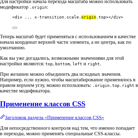
Для настройки начала перехода масштаба можно использовать
модификатор
:
.origin
<
div
...
x-transition.scale.
origin
.top
></
div
>
Теперь масштаб будет применяться с использованием в качестве
начала координат верхней части элемента, а не центра, как по
умолчанию.
Как вы уже догадались, возможными значениями для этой
настройки являются:
,
,
и
.
top
bottom
left
right
При желании можно объединить два исходных значения.
Например, если нужно, чтобы масштабирование применялось в
правом верхнем углу, можно использовать:
в
.origin.top.right
качестве модификатора.
Применение классов CSS
Заголовок раздела «Применение классов CSS»
Для непосредственного контроля над тем, что именно попадает
в переходы, можно применять специальные CSS-классы.