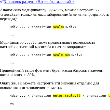
Заголовок раздела «Настройка масштаба»
Аналогично модификатору
, можно настроить
.opacity
x-
только на масштабирование (а не на непрозрачность
transition
перехода):
<
div
...
x-transition.
scale
></
div
>
Модификатор
также предоставляет возможность
.scale
настройки значений масштаба и начала координат:
<
div
...
x-transition.
scale.80
></
div
>
Приведённый выше фрагмент будет масштабировать элемент
вверх и вниз на
80%
.
Опять же, вы можете настроить эти значения отдельно для
появления и исчезновения элемента:
<
div
...
x-transition:
enter.scale.80
x-transition:
l