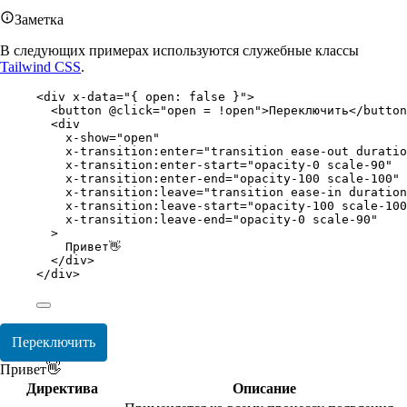
Заметка
В следующих примерах используются служебные классы
Tailwind CSS
.
<
div
x-data
=
"
{ open: false }
"
>
<
button
@click
=
"
open = !open
"
>Переключить</
button
<
div
x-show
=
"
open
"
x-transition:enter
=
"
transition ease-out duratio
x-transition:enter-start
=
"
opacity-0 scale-90
"
x-transition:enter-end
=
"
opacity-100 scale-100
"
x-transition:leave
=
"
transition ease-in duration
x-transition:leave-start
=
"
opacity-100 scale-100
x-transition:leave-end
=
"
opacity-0 scale-90
"
>
Привет👋
</
div
>
</
div
>
Переключить
Привет👋
Директива
Описание