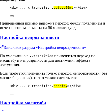
<
div
...
x-transition.
delay.50ms
></
div
>
Приведённый пример задержит переход между появлением и
исчезновением элемента на 50 миллисекунд.
Настройка непрозрачности
Заголовок раздела «Настройка непрозрачности»
По умолчанию в
применяется переход по
x-transition
масштабу и непрозрачности для достижения эффекта
«затухания».
Если требуется применить только переход непрозрачности (без
масштабирования), то это можно сделать так:
<
div
...
x-transition.
opacity
></
div
>
Настройка масштаба