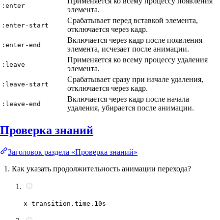
Применяется ко всему процессу появления
:enter
элемента.
Срабатывает перед вставкой элемента,
:enter-start
отключается через кадр.
Включается через кадр после появления
:enter-end
элемента, исчезает после анимации.
Применяется ко всему процессу удаления
:leave
элемента.
Срабатывает сразу при начале удаления,
:leave-start
отключается через кадр.
Включается через кадр после начала
:leave-end
удаления, убирается после анимации.
Проверка знаний
Заголовок раздела «Проверка знаний»
Как указать продолжительность анимации перехода?
x-transition.time.10s