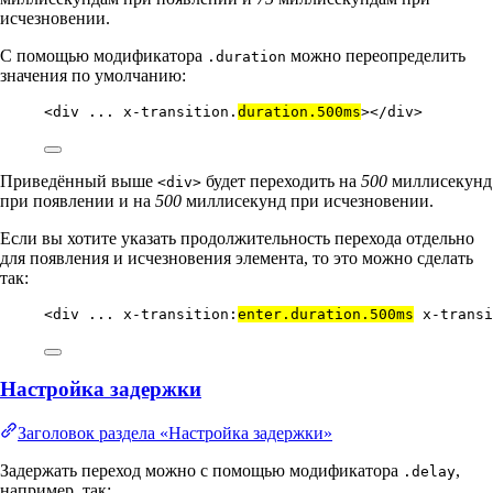
исчезновении.
С помощью модификатора
можно переопределить
.duration
значения по умолчанию:
<
div
...
x-transition.
duration.500ms
></
div
>
Приведённый выше
будет переходить на
500
миллисекунд
<div>
при появлении и на
500
миллисекунд при исчезновении.
Если вы хотите указать продолжительность перехода отдельно
для появления и исчезновения элемента, то это можно сделать
так:
<
div
...
x-transition:
enter.duration.500ms
x-transi
Настройка задержки
Заголовок раздела «Настройка задержки»
Задержать переход можно с помощью модификатора
,
.delay
например, так: