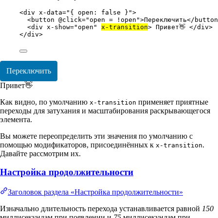
<
div
x-data
=
"
{ open: false }
"
>
<
button
@click
=
"
open = !open
"
>Переключить</
button
<
div
x-show
=
"
open
"
x-transition
> Привет👋 </
div
>
</
div
>
Переключить
Привет👋
Как видно, по умолчанию
применяет приятные
x-transition
переходы для затухания и масштабирования раскрывающегося
элемента.
Вы можете переопределить эти значения по умолчанию с
помощью модификаторов, присоединённых к
.
x-transition
Давайте рассмотрим их.
Настройка продолжительности
Заголовок раздела «Настройка продолжительности»
Изначально длительность перехода устанавливается равной
150
миллисекундам при появлении и
75
миллисекундам при