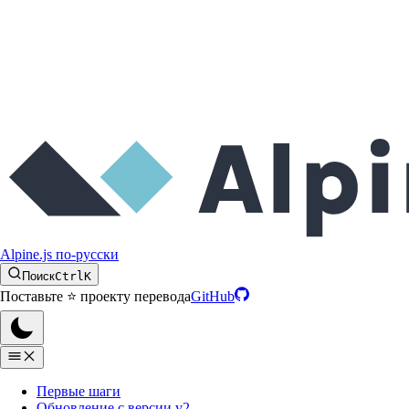
Alpine.js по-русски
Поиск
Ctrl
K
Поставьте ⭐️ проекту перевода
GitHub
Первые шаги
Обновление с версии v2