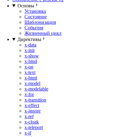
Основы
Установка
Состояние
Шаблонизация
События
Жизненный цикл
Директивы
x-data
x-init
x-show
x-bind
x-on
x-text
x-html
x-model
x-modelable
x-for
x-transition
x-effect
x-ignore
x-ref
x-cloak
x-teleport
x-if