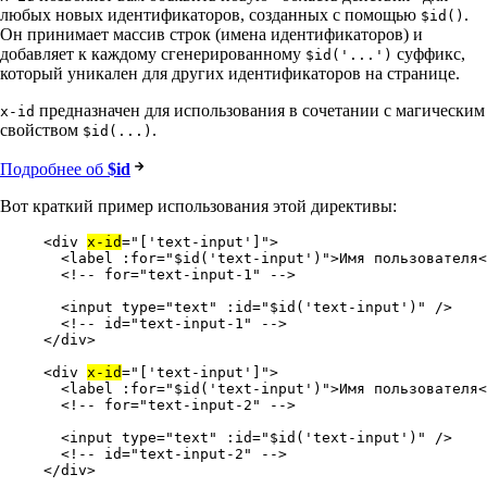
любых новых идентификаторов, созданных с помощью
.
$id()
Он принимает массив строк (имена идентификаторов) и
добавляет к каждому сгенерированному
суффикс,
$id('...')
который уникален для других идентификаторов на странице.
предназначен для использования в сочетании с магическим
x-id
свойством
.
$id(...)
Подробнее об
$id
Вот краткий пример использования этой директивы:
<
div
x-id
=
"
['text-input']
"
>
<
label
:for
=
"
$id('text-input')
"
>Имя пользователя<
<!-- for="text-input-1" -->
<
input
type
=
"
text
"
:id
=
"
$id('text-input')
"
 />
<!-- id="text-input-1" -->
</
div
>
<
div
x-id
=
"
['text-input']
"
>
<
label
:for
=
"
$id('text-input')
"
>Имя пользователя<
<!-- for="text-input-2" -->
<
input
type
=
"
text
"
:id
=
"
$id('text-input')
"
 />
<!-- id="text-input-2" -->
</
div
>