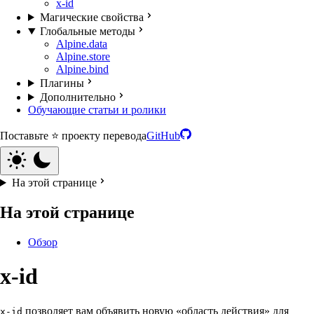
x-id
Магические свойства
Глобальные методы
Alpine.data
Alpine.store
Alpine.bind
Плагины
Дополнительно
Обучающие статьи и ролики
Поставьте ⭐️ проекту перевода
GitHub
На этой странице
На этой странице
Обзор
x-id
позволяет вам объявить новую «область действия» для
x-id