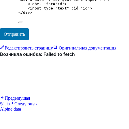
<
label
:for
=
"
id
"
>
<
input
type
=
"
text
"
:id
=
"
id
"
>
</
div
>
Отправить
Редактировать страницу
Оригинальная документация
Предыдущая
$data
Следующая
Alpine.data