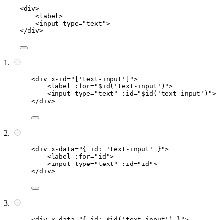
<
div
>
<
label
>
<
input
type
=
"
text
"
>
</
div
>
<
div
x-id
=
"
['text-input']
"
>
<
label
:for
=
"
$id('text-input')
"
>
<
input
type
=
"
text
"
:id
=
"
$id('text-input')
"
>
</
div
>
<
div
x-data
=
"
{ id: 'text-input' }
"
>
<
label
:for
=
"
id
"
>
<
input
type
=
"
text
"
:id
=
"
id
"
>
</
div
>
<
div
x-data
=
"
{ id: $id('text-input') }
"
>