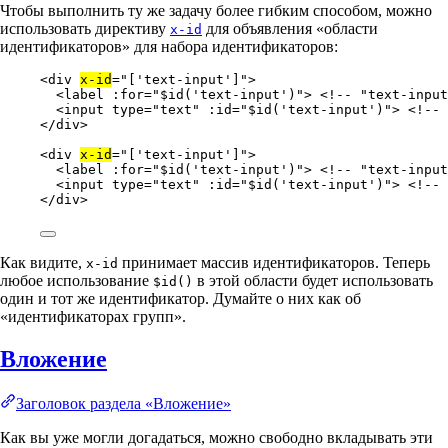
Чтобы выполнить ту же задачу более гибким способом, можно
использовать директиву
для объявления «области
x-id
идентификаторов» для набора идентификаторов:
<
div
x-id
=
"
['text-input']
"
>
<
label
:for
=
"
$id('text-input')
"
> 
<!-- "text-input
<
input
type
=
"
text
"
:id
=
"
$id('text-input')
"
> 
<!-- 
</
div
>
<
div
x-id
=
"
['text-input']
"
>
<
label
:for
=
"
$id('text-input')
"
> 
<!-- "text-input
<
input
type
=
"
text
"
:id
=
"
$id('text-input')
"
> 
<!-- 
</
div
>
Как видите,
принимает массив идентификаторов. Теперь
x-id
любое использование
в этой области будет использовать
$id()
один и тот же идентификатор. Думайте о них как об
«идентификаторах групп».
Вложение
Заголовок раздела «Вложение»
Как вы уже могли догадаться, можно свободно вкладывать эти