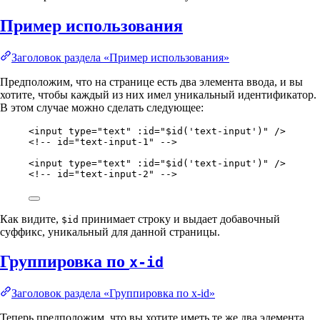
Пример использования
Заголовок раздела «Пример использования»
Предположим, что на странице есть два элемента ввода, и вы
хотите, чтобы каждый из них имел уникальный идентификатор.
В этом случае можно сделать следующее:
<
input
type
=
"
text
"
:id
=
"
$id('text-input')
"
 />
<!-- id="text-input-1" -->
<
input
type
=
"
text
"
:id
=
"
$id('text-input')
"
 />
<!-- id="text-input-2" -->
Как видите,
принимает строку и выдает добавочный
$id
суффикс, уникальный для данной страницы.
Группировка по
x-id
Заголовок раздела «Группировка по x-id»
Теперь предположим, что вы хотите иметь те же два элемента