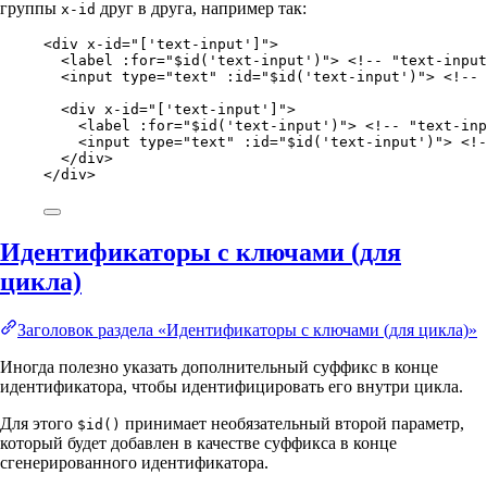
группы
друг в друга, например так:
x-id
<
div
x-id
=
"
['text-input']
"
>
<
label
:for
=
"
$id('text-input')
"
> 
<!-- "text-input
<
input
type
=
"
text
"
:id
=
"
$id('text-input')
"
> 
<!-- 
<
div
x-id
=
"
['text-input']
"
>
<
label
:for
=
"
$id('text-input')
"
> 
<!-- "text-inp
<
input
type
=
"
text
"
:id
=
"
$id('text-input')
"
> 
<!-
</
div
>
</
div
>
Идентификаторы с ключами (для
цикла)
Заголовок раздела «Идентификаторы с ключами (для цикла)»
Иногда полезно указать дополнительный суффикс в конце
идентификатора, чтобы идентифицировать его внутри цикла.
Для этого
принимает необязательный второй параметр,
$id()
который будет добавлен в качестве суффикса в конце
сгенерированного идентификатора.