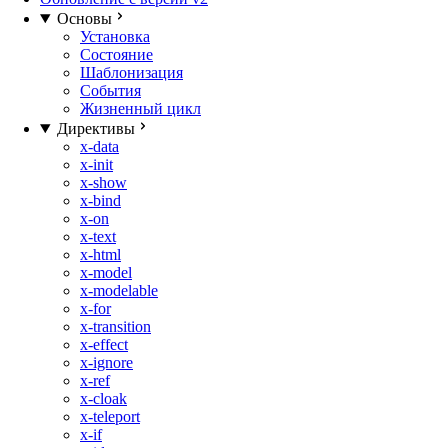
Основы
Установка
Состояние
Шаблонизация
События
Жизненный цикл
Директивы
x-data
x-init
x-show
x-bind
x-on
x-text
x-html
x-model
x-modelable
x-for
x-transition
x-effect
x-ignore
x-ref
x-cloak
x-teleport
x-if