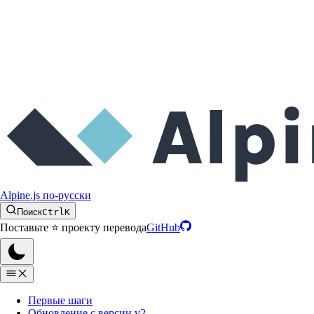
Alpine.js по-русски
Поиск
Ctrl
K
Поставьте ⭐️ проекту перевода
GitHub
Первые шаги
Обновление с версии v2