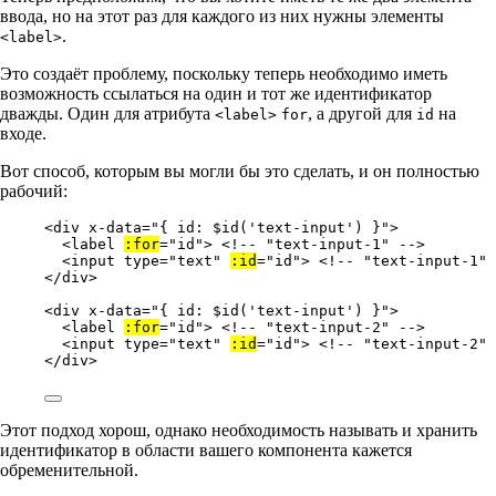
ввода, но на этот раз для каждого из них нужны элементы
.
<label>
Это создаёт проблему, поскольку теперь необходимо иметь
возможность ссылаться на один и тот же идентификатор
дважды. Один для атрибута
, а другой для
на
<label>
for
id
входе.
Вот способ, которым вы могли бы это сделать, и он полностью
рабочий:
<
div
x-data
=
"
{ id: $id('text-input') }
"
>
<
label
:for
=
"
id
"
> 
<!-- "text-input-1" -->
<
input
type
=
"
text
"
:id
=
"
id
"
> 
<!-- "text-input-1" 
</
div
>
<
div
x-data
=
"
{ id: $id('text-input') }
"
>
<
label
:for
=
"
id
"
> 
<!-- "text-input-2" -->
<
input
type
=
"
text
"
:id
=
"
id
"
> 
<!-- "text-input-2" 
</
div
>
Этот подход хорош, однако необходимость называть и хранить
идентификатор в области вашего компонента кажется
обременительной.