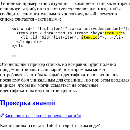
Типичный пример этой ситуации — компонент списка, который
использует атрибут
для того, чтобы
aria-activedescendant
сообщить вспомогательным технологиям, какой элемент в
списке считается «активным»:
<
ul
x-id
=
"
['list-item']
"
:aria-activedescendant
=
"
$i
<
template
x-for
=
"
item in items
"
:key
=
"
item.id
"
>
<
li
:id
=
"
$id('list-item', 
item.id
)
"
>...</
li
>
</
template
>
</
ul
>
Это неполный пример списка, но всё равно будет полезно
продемонстрировать сценарий, в котором вам может
потребоваться, чтобы каждый идентификатор в группе по-
прежнему был уникальным для страницы, но при этом вводился
в цикле, чтобы вы могли ссылаться на отдельные
идентификаторы внутри этой группы.
Проверка знаний
Заголовок раздела «Проверка знаний»
Как правильно связать
с
в этом коде?
label
input