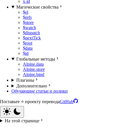
x-id
Магические свойства
$el
$refs
$store
$watch
$dispatch
$nextTick
$root
$data
$id
Глобальные методы
Alpine.data
Alpine.store
Alpine.bind
Плагины
Дополнительно
Обучающие статьи и ролики
Поставьте ⭐️ проекту перевода
GitHub
На этой странице