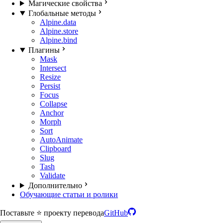
Магические свойства
Глобальные методы
Alpine.data
Alpine.store
Alpine.bind
Плагины
Mask
Intersect
Resize
Persist
Focus
Collapse
Anchor
Morph
Sort
AutoAnimate
Clipboard
Slug
Tash
Validate
Дополнительно
Обучающие статьи и ролики
Поставьте ⭐️ проекту перевода
GitHub