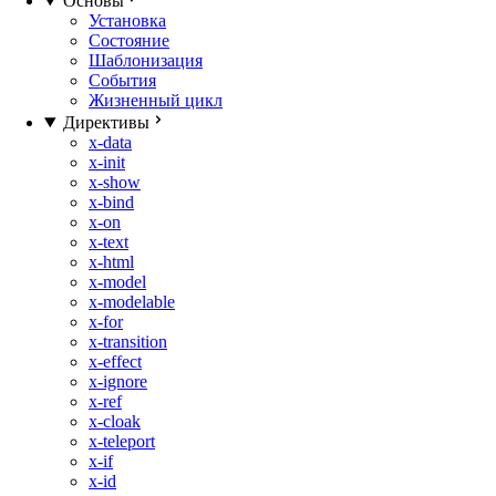
Основы
Установка
Состояние
Шаблонизация
События
Жизненный цикл
Директивы
x-data
x-init
x-show
x-bind
x-on
x-text
x-html
x-model
x-modelable
x-for
x-transition
x-effect
x-ignore
x-ref
x-cloak
x-teleport
x-if
x-id