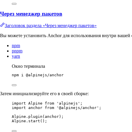
Через менеджер пакетов
Заголовок раздела «Через менеджер пакетов»
Вы можете установить Anchor для использования внутри вашей
npm
pnpm
yarn
Окно терминала
npm
i
@alpinejs/anchor
Затем инициализируйте его в своей сборке:
import
Alpine
from
'
alpinejs
'
;
import
anchor
from
'
@alpinejs/anchor
'
;
Alpine
.
plugin
(
anchor
);
Alpine
.
start
();