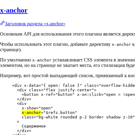
x-anchor
Заголовок раздела «x-anchor»
Основным API для использования этого плагина является дире
Чтобы использовать этот плагин, добавьте директиву
к
x-anchor
странице).
По умолчанию
устанавливает CSS элемента в значени
x-anchor
элементом, но на странице не хватает места, его стилизация бу
Например, вот простой выпадающий список, привязанный к кноп
<
div
x-data
=
"
{ open: false }
"
class
=
"
overflow-hidde
<
div
class
=
"
flex justify-center
"
>
<
button
x-ref
=
"
button
"
x-on:click
=
"
open = !open
</
div
>
<
div
x-show
=
"
open
"
x-anchor
=
"
$refs.button
"
class
=
"
bg-white rounded p-2 border shadow z-10
"
>
Содержимое
</
div
>