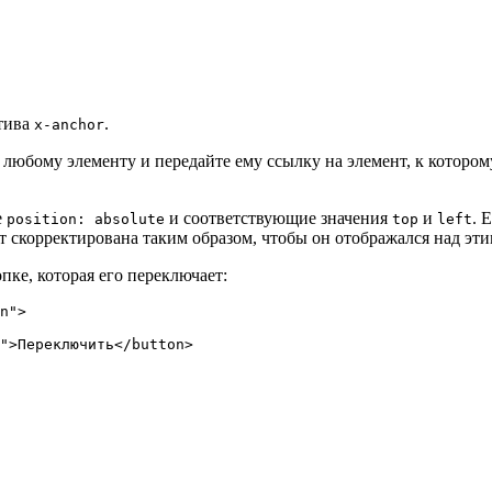
ктива
.
x-anchor
 любому элементу и передайте ему ссылку на элемент, к которому
е
и соответствующие значения
и
. 
position: absolute
top
left
дет скорректирована таким образом, чтобы он отображался над эт
ке, которая его переключает:
n
"
>
"
>Переключить</
button
>