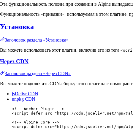
Эта функциональность полезна при создании в Alpine выпадаю
Функциональность «привязки», используемая в этом плагине, п
Установка
Заголовок раздела «Установка»
Вы можете использовать этот плагин, включив его из тега
<scri
Через CDN
Заголовок раздела «Через CDN»
Вы можете подключить CDN-сборку этого плагина с помощью 
jsDelivr CDN
unpkg CDN
<!-- Anchor Plugin -->
<
script
defer
src
=
"
https://cdn.jsdelivr.net/npm/@al
<!-- Alpine Core -->
<
script
defer
src
=
"
https://cdn.jsdelivr.net/npm/alp