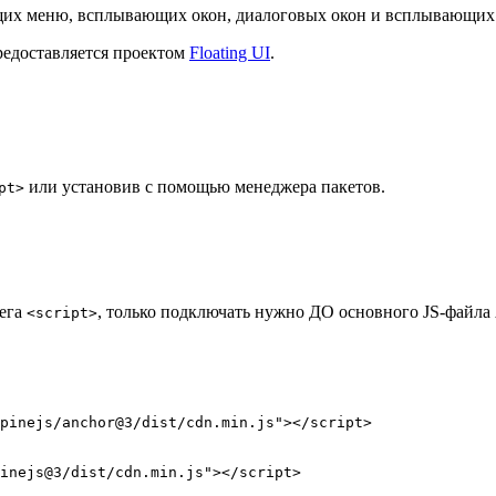
щих меню, всплывающих окон, диалоговых окон и всплывающих 
редоставляется проектом
Floating UI
.
или установив с помощью менеджера пакетов.
pt>
тега
, только подключать нужно ДО основного JS-файла 
<script>
pinejs/anchor@3/dist/cdn.min.js
"
></
script
>
inejs@3/dist/cdn.min.js
"
></
script
>