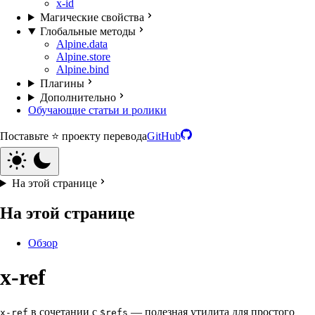
x-id
Магические свойства
Глобальные методы
Alpine.data
Alpine.store
Alpine.bind
Плагины
Дополнительно
Обучающие статьи и ролики
Поставьте ⭐️ проекту перевода
GitHub
На этой странице
На этой странице
Обзор
x-ref
в сочетании с
— полезная утилита для простого
x-ref
$refs