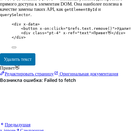
прямого доступа к элементам DOM. Она наиболее полезна в
качестве замены таких API, как
и
getElementById
.
querySelector
<
div
x-data
>
<
button
x-on:click
=
"
$refs.text.remove()
"
>Удалит
<
div
class
=
"
pt-4
"
x-ref
=
"
text
"
>Привет👋</
div
>
</
div
>
Удалить текст
Привет👋
Редактировать страницу
Оригинальная документация
Предыдущая
x-ignore
Следующая