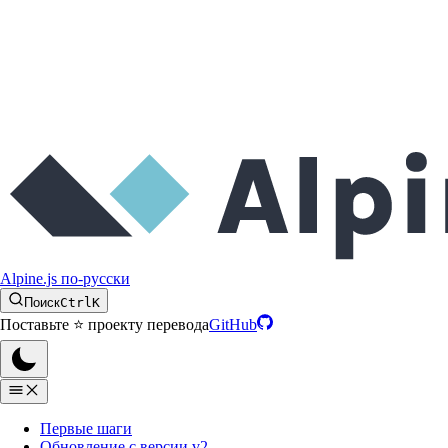
Alpine.js по-русски
Поиск
Ctrl
K
Поставьте ⭐️ проекту перевода
GitHub
Первые шаги
Обновление с версии v2