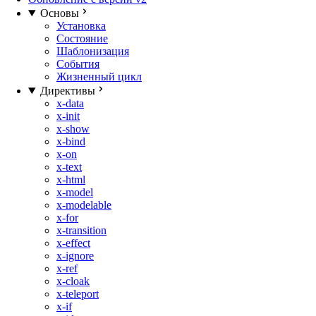
Основы
Установка
Состояние
Шаблонизация
События
Жизненный цикл
Директивы
x-data
x-init
x-show
x-bind
x-on
x-text
x-html
x-model
x-modelable
x-for
x-transition
x-effect
x-ignore
x-ref
x-cloak
x-teleport
x-if